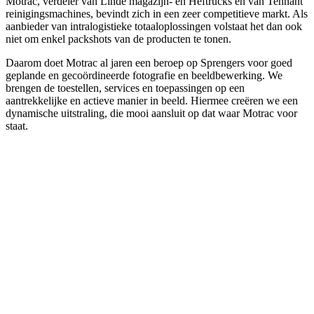
Motrac, verdeler van Linde magazijn- en Heftrucks en van Tennant
reinigingsmachines, bevindt zich in een zeer competitieve markt. Als
aanbieder van intralogistieke totaaloplossingen volstaat het dan ook
niet om enkel packshots van de producten te tonen.
Daarom doet Motrac al jaren een beroep op Sprengers voor goed
geplande en gecoördineerde fotografie en beeldbewerking. We
brengen de toestellen, services en toepassingen op een
aantrekkelijke en actieve manier in beeld. Hiermee creëren we een
dynamische uitstraling, die mooi aansluit op dat waar Motrac voor
staat.